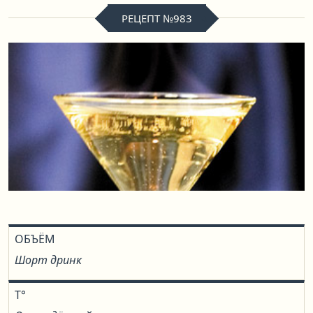
РЕЦЕПТ №983
ОБЪЁМ
Шорт дринк
T°