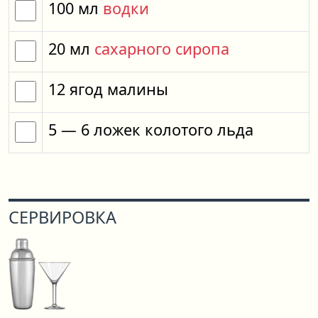
100
мл
водки
20
мл
сахарного сиропа
12
ягод
малины
5
— 6
ложек
колотого льда
СЕРВИРОВКА