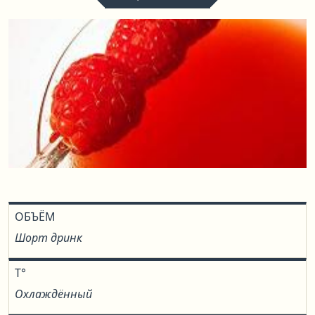
ОБЪЁМ
Шорт дринк
T°
Охлаждённый