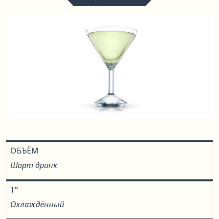
ОБЪЁМ
Шорт дринк
T°
Охлаждённый