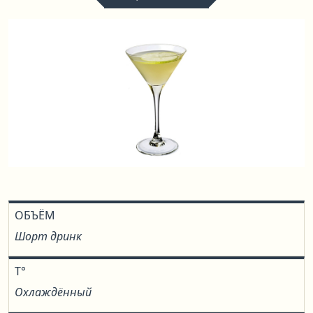
ОБЪЁМ
Шорт дринк
T°
Охлаждённый