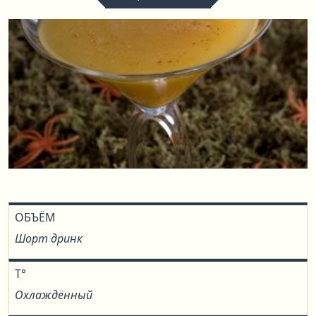
ОБЪЁМ
Шорт дринк
T°
Охлаждённый