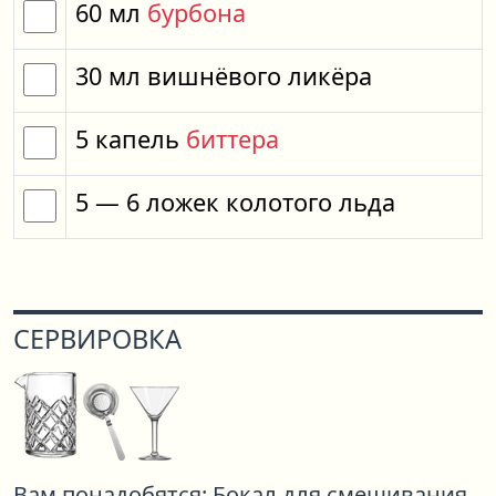
60
мл
бурбона
30
мл
вишнёвого ликёра
5
капель
биттера
5
— 6
ложек
колотого льда
СЕРВИРОВКА
Вам понадобятся:
Бокал для смешивания,