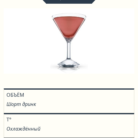
ОБЪЁМ
Шорт дринк
T°
Охлаждённый