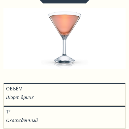
ОБЪЁМ
Шорт дринк
T°
Охлаждённый