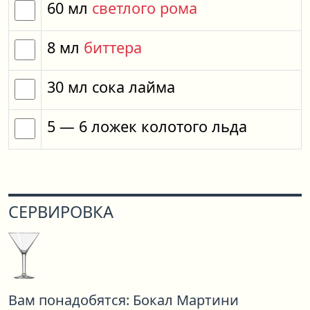
60
мл
светлого рома
8
мл
биттера
30
мл
сока лайма
5
— 6
ложек
колотого льда
СЕРВИРОВКА
Вам понадобятся:
Бокал Мартини