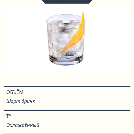
ОБЪЁМ
Шорт дринк
T°
Охлаждённый