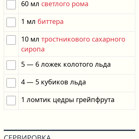
60
мл
светлого рома
1
мл
биттера
10
мл
тростникового сахарного
сиропа
5
— 6
ложек
колотого льда
4
— 5
кубиков
льда
1
ломтик
цедры грейпфрута
СЕРВИРОВКА