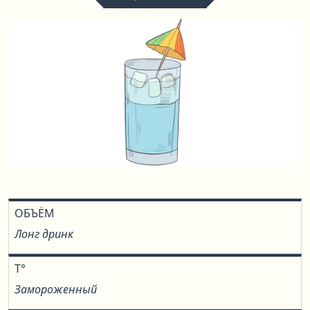
ОБЪЁМ
Лонг дринк
T°
Замороженный