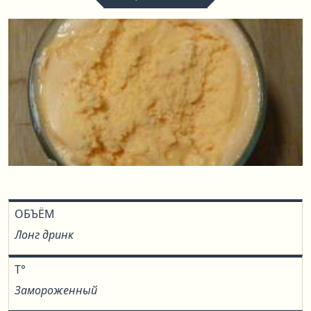
ОБЪЁМ
Лонг дринк
T°
Замороженный