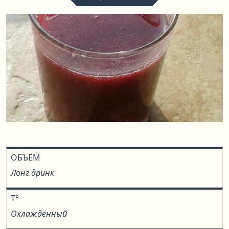
ОБЪЁМ
Лонг дринк
T°
Охлаждённый