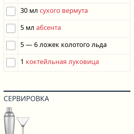
30
мл
сухого вермута
5
мл
абсента
5
— 6
ложек
колотого льда
1
коктейльная луковица
СЕРВИРОВКА