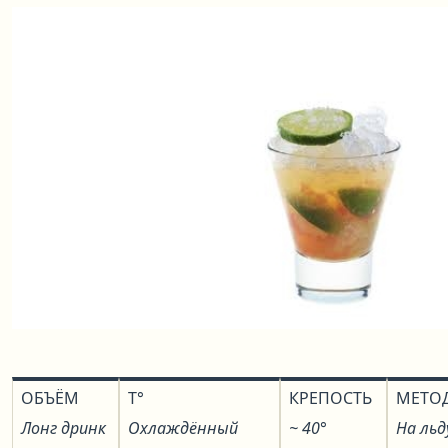
ОБЪЁМ
T°
КРЕПОСТЬ
МЕТО
Лонг дринк
Охлаждённый
~ 40°
На льд