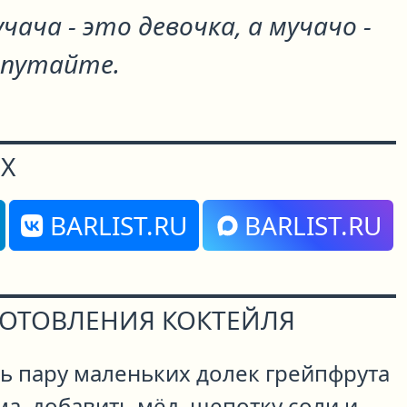
чача - это девочка, а мучачо -
епутайте.
Х
BARLIST.RU
BARLIST.RU
ГОТОВЛЕНИЯ КОКТЕЙЛЯ
ть пару маленьких долек грейпфрута
ма, добавить мёд, щепотку соли и