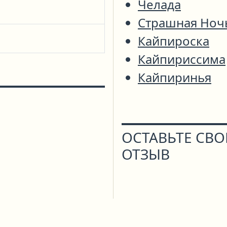
Челада
Страшная Ноч
Кайпироска
Кайпириссима
Кайпиринья
ОСТАВЬТЕ СВ
ОТЗЫВ