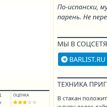
По-испански, му
парень. Не пер
МЫ В СОЦСЕТЯ
BARLIST.RU
ТЕХНИКА ПРИ
Д
ОЦЕНКА
В стакан положи
у
и пару долек лай