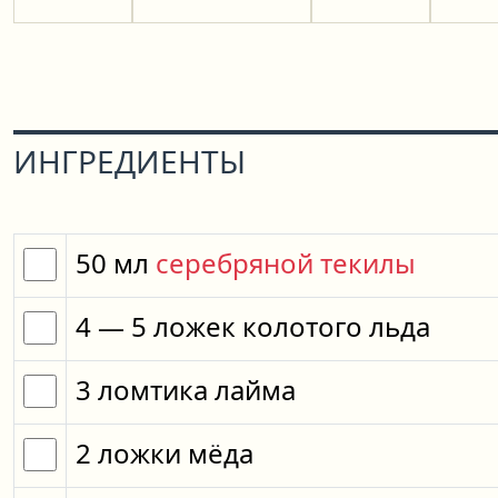
ИНГРЕДИЕНТЫ
50
мл
серебряной текилы
4
— 5
ложек
колотого льда
3
ломтика
лайма
2
ложки
мёда