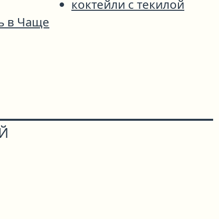
коктейли с текилой
ь в Чаще
ОЙ