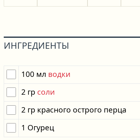
ИНГРЕДИЕНТЫ
100
мл
водки
2
гр
соли
2
гр
красного острого перца
1
Огурец