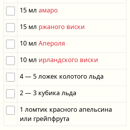
15
мл
амаро
15
мл
ржаного виски
10
мл
Апероля
10
мл
ирландского виски
4
— 5
ложек
колотого льда
2
— 3
кубика
льда
1
ломтик
красного апельсина
или
грейпфрута