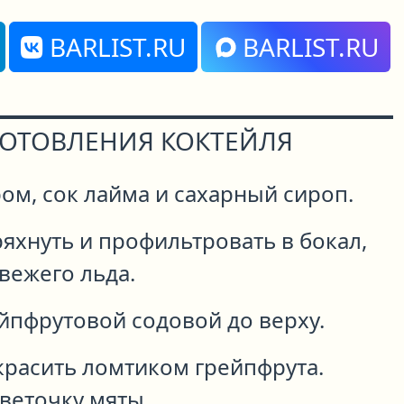
BARLIST.RU
BARLIST.RU
ГОТОВЛЕНИЯ КОКТЕЙЛЯ
ом, сок лайма и сахарный сироп.
ряхнуть и профильтровать в бокал,
вежего льда.
йпфрутовой содовой до верху.
красить ломтиком грейпфрута.
веточку мяты.