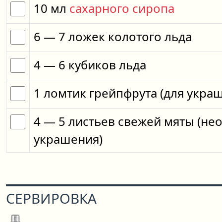
10
мл
сахарного сиропа
6
— 7
ложек
колотого льда
4
— 6
кубиков
льда
1
ломтик
грейпфрута
(для укра
4
— 5
листьев
свежей мяты
(не
украшения)
СЕРВИРОВКА