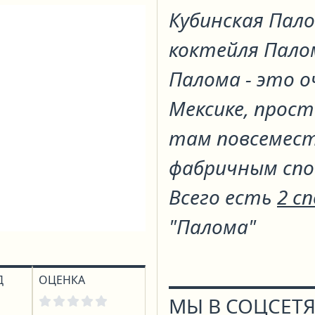
Кубинская Пал
коктейля
Пало
Палома - это о
Мексике, прост
там повсемест
фабричным спо
Всего есть
2 с
"Палома"
Д
ОЦЕНКА
МЫ В СОЦСЕТЯ