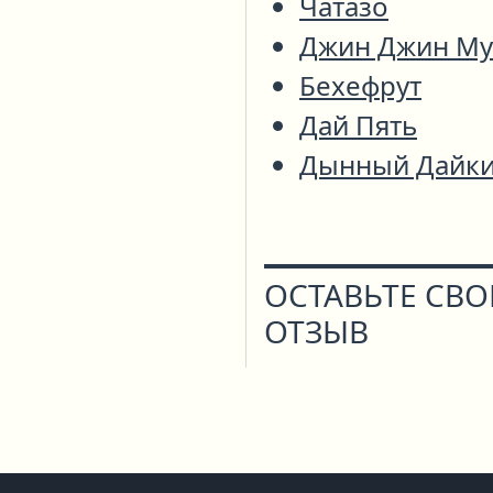
Чатазо
Джин Джин Му
Бехефрут
Дай Пять
Дынный Дайк
ОСТАВЬТЕ СВ
ОТЗЫВ