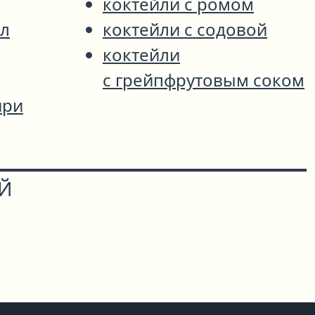
коктейли с ромом
л
коктейли с содовой
коктейли
с грейпфрутовым соком
ири
ОЙ