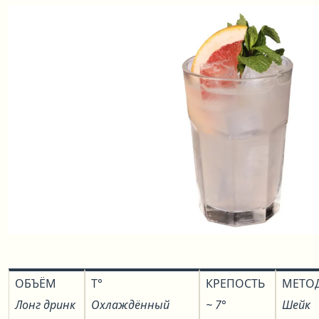
ОБЪЁМ
T°
КРЕПОСТЬ
МЕТО
Лонг дринк
Охлаждённый
~ 7°
Шейк