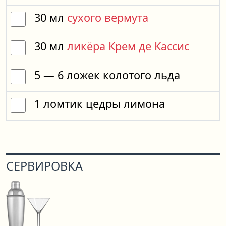
30
мл
сухого вермута
30
мл
ликёра Крем де Кассис
5
— 6
ложек
колотого льда
1
ломтик
цедры лимона
СЕРВИРОВКА