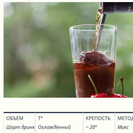
ОБЪЁМ
T°
КРЕПОСТЬ
МЕТО
Шорт дринк
Охлаждённый
~ 20°
Микс