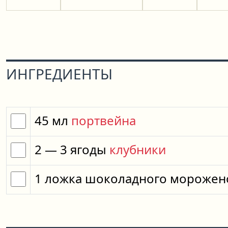
ИНГРЕДИЕНТЫ
45
мл
портвейна
2
— 3
ягоды
клубники
1
ложка
шоколадного морожен