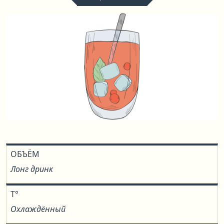
ОБЪЁМ
Лонг дринк
T°
Охлаждённый