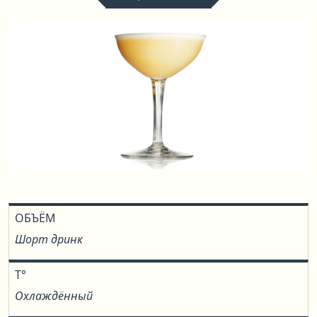
ОБЪЁМ
Шорт дринк
T°
Охлаждённый