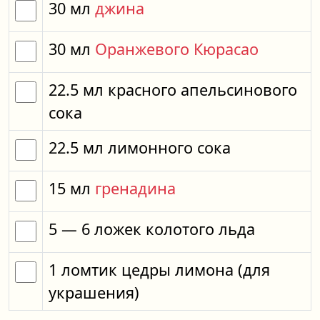
30
мл
джина
30
мл
Оранжевого Кюрасао
22.5
мл
красного апельсинового
сока
22.5
мл
лимонного сока
15
мл
гренадина
5
— 6
ложек
колотого льда
1
ломтик
цедры лимона
(для
украшения)