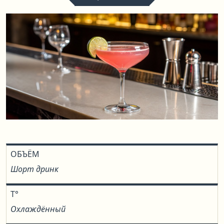
ОБЪЁМ
Шорт дринк
T°
Охлаждённый