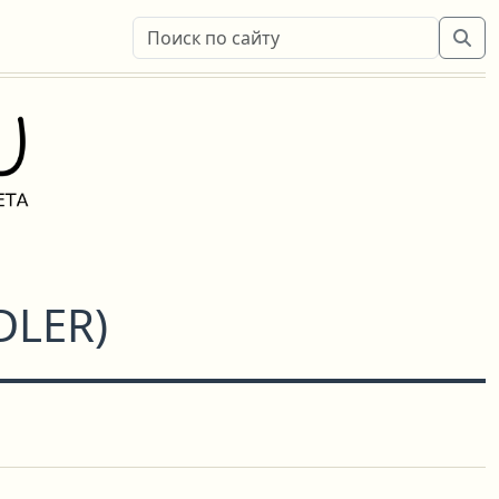
DLER
)