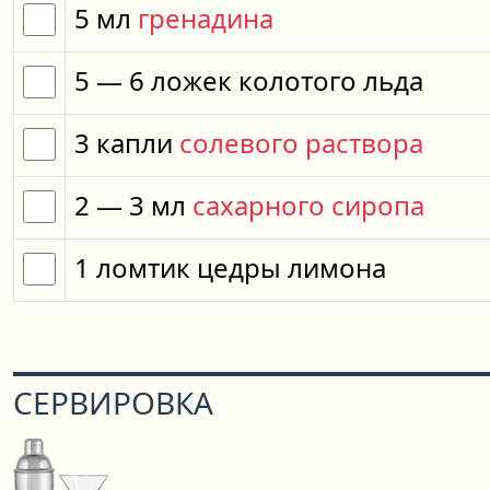
5
мл
гренадина
5
— 6
ложек
колотого льда
3
капли
солевого раствора
2
— 3
мл
сахарного сиропа
1
ломтик
цедры лимона
СЕРВИРОВКА