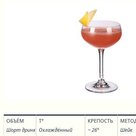
ОБЪЁМ
T°
КРЕПОСТЬ
МЕТО
Шорт дринк
Охлаждённый
~ 26°
Шейк