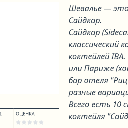
Шевалье
— это
Сайдкар
.
Сайдкар (Sidec
классический к
коктейлей IBA.
или Париже (х
бар отеля "Риц
разные вариац
Всего есть
10 
Д
ОЦЕНКА
коктейля "Сайд