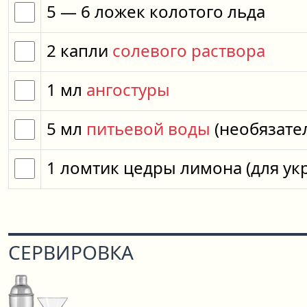
5
— 6
ложек
колотого льда
2
капли
солевого раствора
1
мл
ангостуры
5
мл
питьевой воды
(необязате
1
ломтик
цедры лимона
(для у
СЕРВИРОВКА