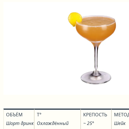
ОБЪЁМ
T°
КРЕПОСТЬ
МЕТО
Шорт дринк
Охлаждённый
~ 25°
Шейк