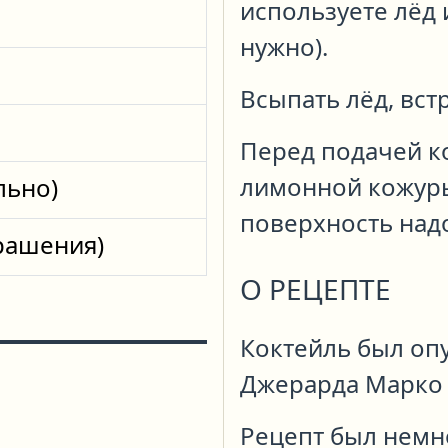
используете лёд 
нужно).
Всыпать лёд, вст
Перед подачей к
лимонной кожуры
льно)
поверхность над
крашения)
О РЕЦЕПТЕ
Коктейль был опу
Джерарда Марко "
Рецепт был немн