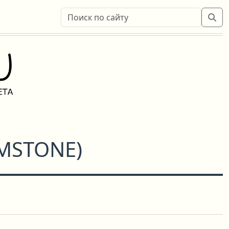
IMSTONE
)