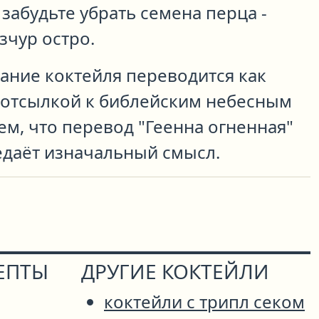
абудьте убрать семена перца -
зчур остро.
ание коктейля переводится как
с отсылкой к библейским небесным
ем, что перевод "Геенна огненная"
едаёт изначальный смысл.
ЕПТЫ
ДРУГИЕ КОКТЕЙЛИ
коктейли с трипл секом