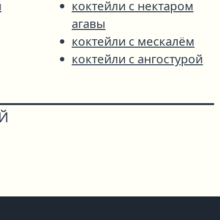
й
коктейли с нектаром
агавы
коктейли с мескалём
коктейли с ангостурой
ОЙ