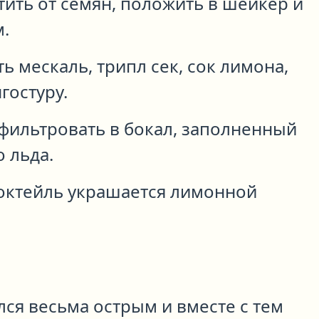
ить от семян, положить в шейкер и
.
ть мескаль, трипл сек, сок лимона,
гостуру.
офильтровать в бокал, заполненный
 льда.
октейль украшается лимонной
ся весьма острым и вместе с тем