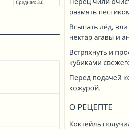
Перец чили очист
Средняя: 3.6
размять пестиком
Всыпать лёд, вли
нектар агавы и ан
Встряхнуть и пр
кубиками свежего
Перед подачей к
кожурой.
О РЕЦЕПТЕ
Коктейль получил