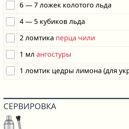
6
— 7
ложек
колотого льда
4
— 5
кубиков
льда
2
ломтика
перца чили
1
мл
ангостуры
1
ломтик
цедры лимона
(для у
СЕРВИРОВКА