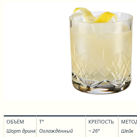
ОБЪЁМ
T°
КРЕПОСТЬ
МЕТО
Шорт дринк
Охлаждённый
~ 26°
Шейк