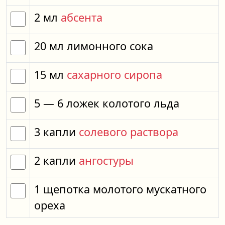
2
мл
абсента
20
мл
лимонного сока
15
мл
сахарного сиропа
5
— 6
ложек
колотого льда
3
капли
солевого раствора
2
капли
ангостуры
1
щепотка
молотого мускатного
ореха