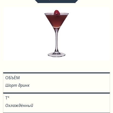
ОБЪЁМ
Шорт дринк
T°
Охлаждённый