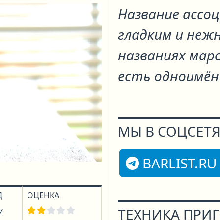
Название ассоц
гладким и неж
названиях маро
есть одноимён
МЫ В СОЦСЕТЯ
BARLIST.RU
Д
ОЦЕНКА
у
ТЕХНИКА ПРИ