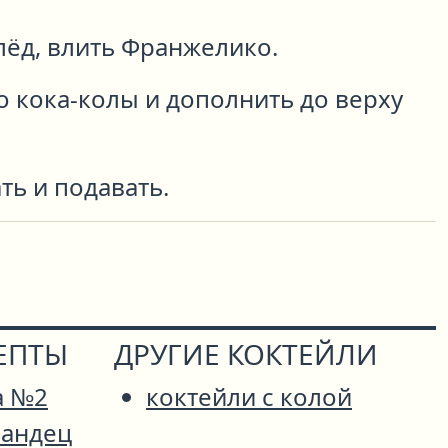
лёд, влить Франжелико.
 кока-колы и дополнить до верху
ь и подавать.
ЕПТЫ
ДРУГИЕ КОКТЕЙЛИ
а №2
коктейли с колой
андец