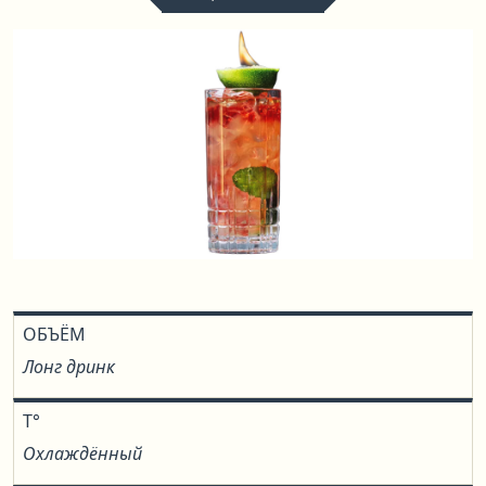
ОБЪЁМ
Лонг дринк
T°
Охлаждённый