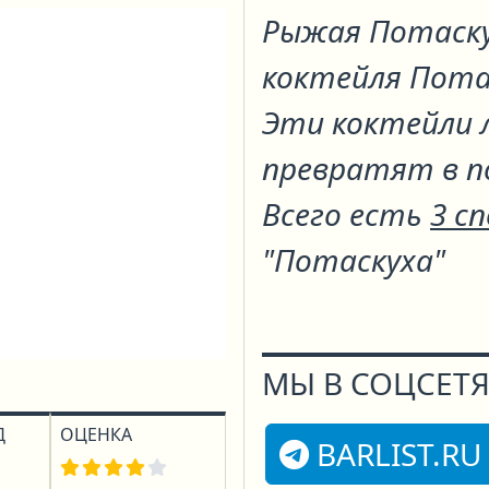
Рыжая Потаск
коктейля
Пота
Эти коктейли 
превратят в п
Всего есть
3 с
"Потаскуха"
МЫ В СОЦСЕТЯ
Д
ОЦЕНКА
BARLIST.RU