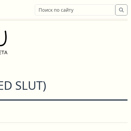
ED SLUT
)