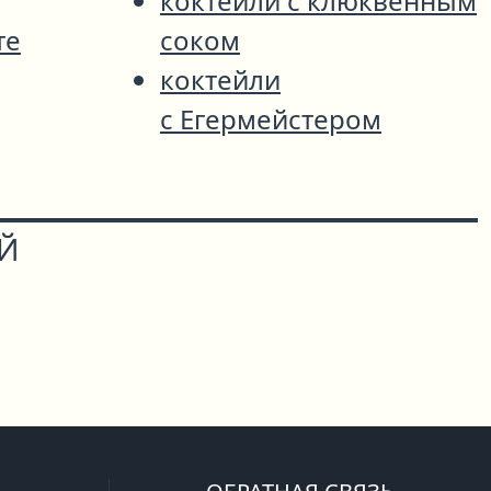
коктейли с клюквенным
те
соком
коктейли
с Егермейстером
ОЙ