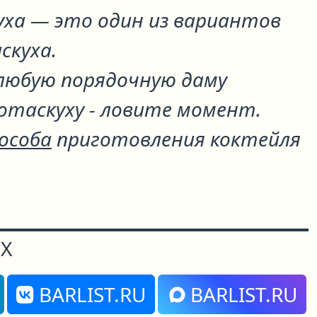
уха
— это один из вариантов
скуха
.
любую порядочную даму
отаскуху - ловите момент.
пособа
приготовления коктейля
Х
BARLIST.RU
BARLIST.RU