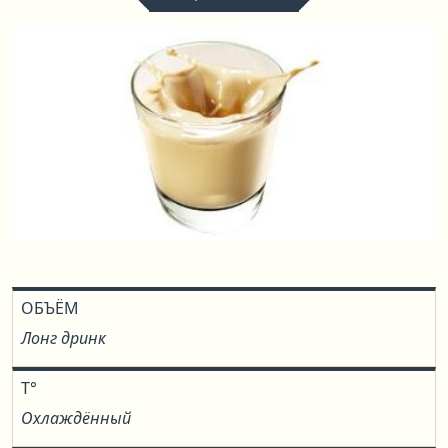
ОБЪЁМ
Лонг дринк
T°
Охлаждённый