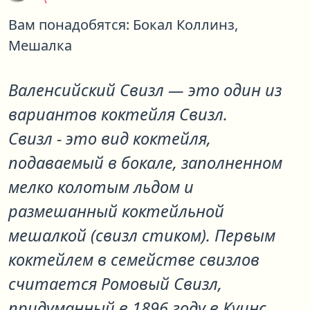
Вам понадобятся:
Бокал Коллинз,
Мешалка
Валенсийский Свизл
— это один из
вариантов коктейля
Свизл
.
Свизл - это вид коктейля,
подаваемый в бокале, заполненном
мелко колотым льдом и
размешанный коктейльной
мешалкой (свизл стиком). Первым
коктейлем в семействе свизлов
считается Ромовый Свизл,
придуманный в 1896 году в Куинс