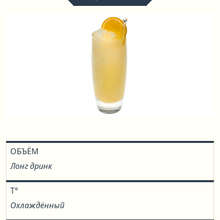
ОБЪЁМ
Лонг дринк
T°
Охлаждённый