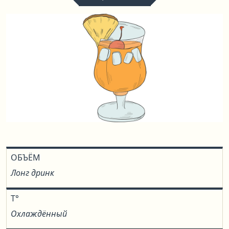
ОБЪЁМ
Лонг дринк
T°
Охлаждённый