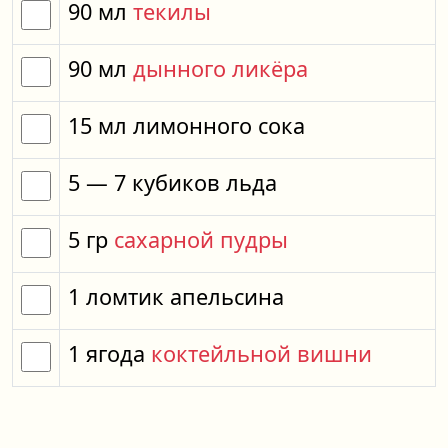
90
мл
текилы
90
мл
дынного ликёра
15
мл
лимонного сока
5
— 7
кубиков
льда
5
гр
сахарной пудры
1
ломтик
апельсина
1
ягода
коктейльной вишни