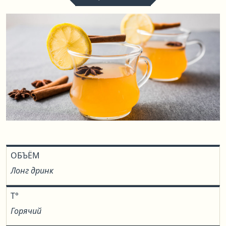
ОБЪЁМ
Лонг дринк
T°
Горячий