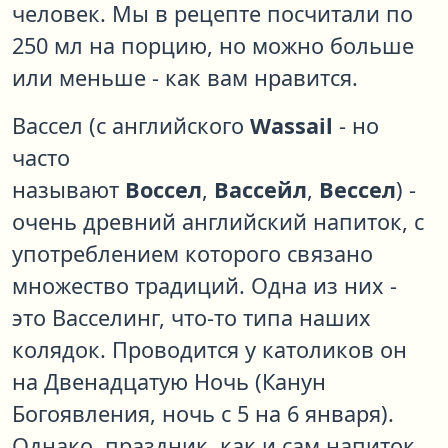
человек. Мы в рецепте посчитали по
250 мл на порцию, но можно больше
или меньше - как вам нравится.
Вассел (с английского
Wassail
- но
часто
называют
Воссел
,
Вассейл
,
Вессел
) -
очень древний английский напиток, с
употреблением которого связано
множество традиций. Одна из них -
это Васселинг, что-то типа наших
колядок. Проводится у католиков он
на Двенадцатую Ночь (Канун
Богоявления, ночь с 5 на 6 января).
Однако, праздник, как и сам напиток,