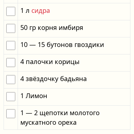
1
л
сидра
50
гр
корня имбиря
10
— 15
бутонов гвоздики
4
палочки корицы
4
звёздочку бадьяна
1
Лимон
1
— 2
щепотки
молотого
мускатного ореха