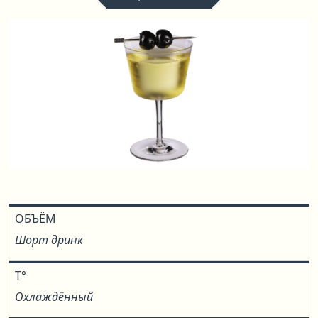
ОБЪЁМ
Шорт дринк
T°
Охлаждённый