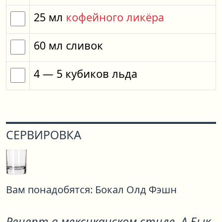
25
мл
кофейного ликёра
60
мл
сливок
4
— 5
кубиков
льда
СЕРВИРОВКА
Вам понадобятся:
Бокал Олд Фэшн
Рецепт в мексиканском стиле. А Бык