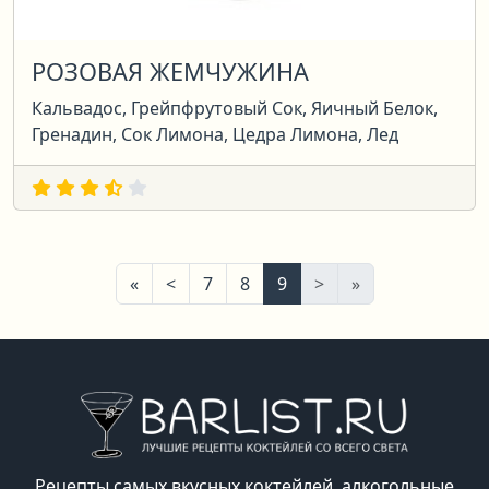
РОЗОВАЯ ЖЕМЧУЖИНА
Кальвадос, Грейпфрутовый Сок, Яичный Белок,
Гренадин, Сок Лимона, Цедра Лимона, Лед
Первая
Предыдущая
Следующая
Последняя
«
<
7
8
9
>
»
Рецепты самых вкусных коктейлей, алкогольные