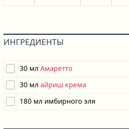
ИНГРЕДИЕНТЫ
30
мл
Амаретто
30
мл
айриш крема
180
мл
имбирного эля