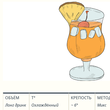
ОБЪЁМ
T°
КРЕПОСТЬ
МЕТО
Лонг дринк
Охлаждённый
~ 6°
Микс