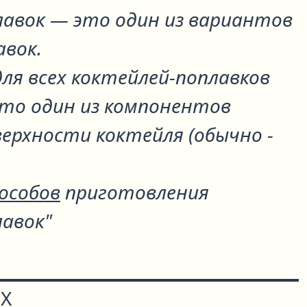
лавок
— это один из вариантов
авок
.
ля всех коктейлей-поплавков
что один из компонентов
ерхности коктейля (обычно -
пособов
приготовления
лавок"
Х