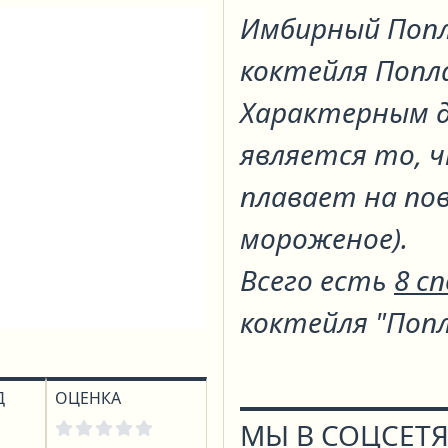
Имбирный Поп
коктейля
Попл
Характерным д
является то, 
плавает на пов
мороженое).
Всего есть
8 с
коктейля "Поп
Д
ОЦЕНКА
МЫ В СОЦСЕТЯ