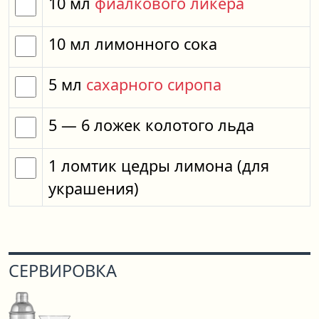
10
мл
фиалкового ликера
10
мл
лимонного сока
5
мл
сахарного сиропа
5
— 6
ложек
колотого льда
1
ломтик
цедры лимона
(для
украшения)
СЕРВИРОВКА