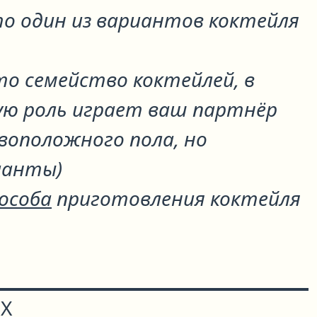
о один из вариантов коктейля
то семейство коктейлей, в
ю роль играет ваш партнёр
воположного пола, но
ианты)
пособа
приготовления коктейля
Х