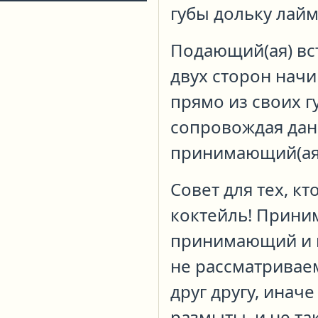
губы дольку лайм
Подающий(ая) вс
двух сторон начи
прямо из своих г
сопровождая дан
принимающий(ая)
Совет для тех, к
коктейль! Прини
принимающий и 
не рассматривае
друг другу, инач
размыты, и не та