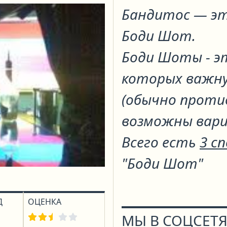
Бандитос
— эт
Боди Шот
.
Боди Шоты - э
которых важну
(обычно проти
возможны вар
Всего есть
3 с
"Боди Шот"
Д
ОЦЕНКА
МЫ В СОЦСЕТЯ