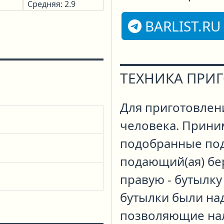
Средняя: 2.9
BARLIST.RU
ТЕХНИКА ПРИ
Для приготовлени
человека. Прини
подобранные под 
подающий(ая) бер
правую - бутылку
бутылки были на
позволяющие нали