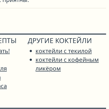
ЕПТЫ
ДРУГИЕ КОКТЕЙЛИ
ать!
коктейли с текилой
коктейли с кофейным
уля
ликёром
а
аса