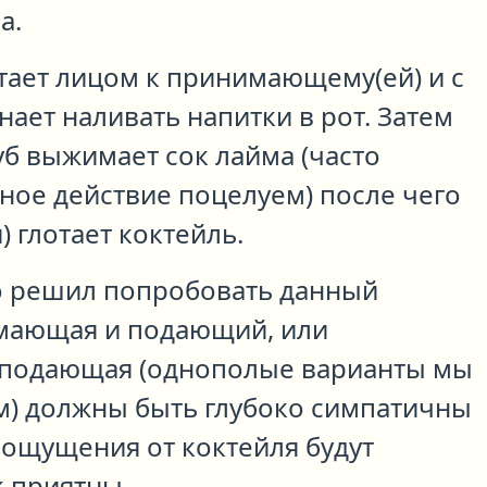
а.
тает лицом к принимающему(ей) и с
нает наливать напитки в рот. Затем
уб выжимает сок лайма (часто
ное действие поцелуем) после чего
 глотает коктейль.
то решил попробовать данный
мающая и подающий, или
подающая (однополые варианты мы
м) должны быть глубоко симпатичны
е ощущения от коктейля будут
к приятны.