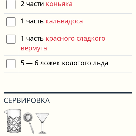
2
части
коньяка
1
часть
кальвадоса
1
часть
красного сладкого
вермута
5
— 6
ложек
колотого льда
СЕРВИРОВКА