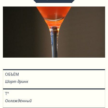
ОБЪЁМ
Шорт дринк
T°
Охлаждённый