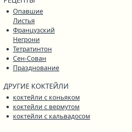
РЕЦЕПТЫ
Опавшие
Листья
Французский
Негрони
Тетратинтон
Сен-Сован
Празднование
ДРУГИЕ КОКТЕЙЛИ
коктейли с коньяком
коктейли с вермутом
коктейли с кальвадосом