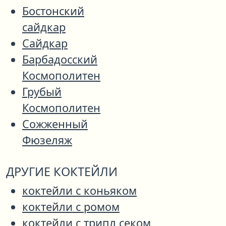
Бостонский
сайдкар
Сайдкар
Барбадосский
Космополитен
Грубый
Космополитен
Сожженный
Фюзеляж
ДРУГИЕ КОКТЕЙЛИ
коктейли с коньяком
коктейли с ромом
коктейли с трипл секом