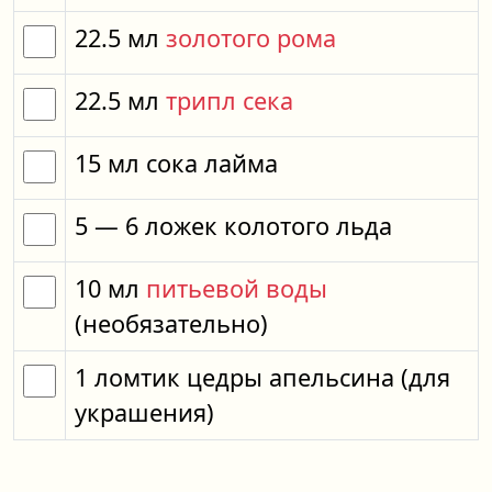
22.5
мл
золотого рома
22.5
мл
трипл сека
15
мл
сока лайма
5
— 6
ложек
колотого льда
10
мл
питьевой воды
(необязательно)
1
ломтик
цедры апельсина
(для
украшения)