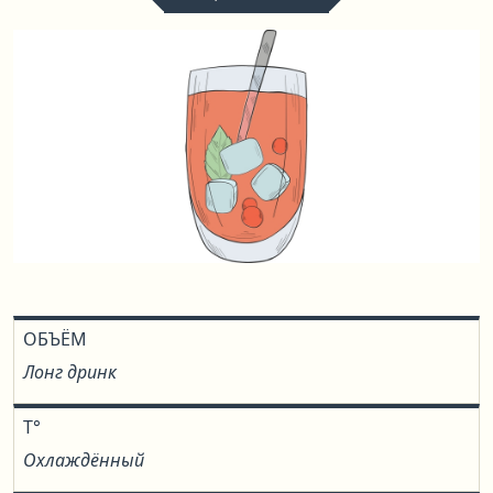
ОБЪЁМ
Лонг дринк
T°
Охлаждённый