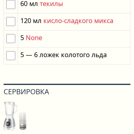
60
мл
текилы
120
мл
кисло-сладкого микса
5
None
5
— 6
ложек
колотого льда
СЕРВИРОВКА