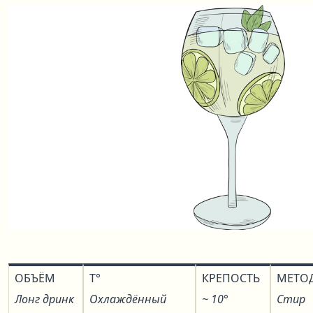
ОБЪЁМ
T°
КРЕПОСТЬ
МЕТО
Лонг дринк
Охлаждённый
~ 10°
Стир