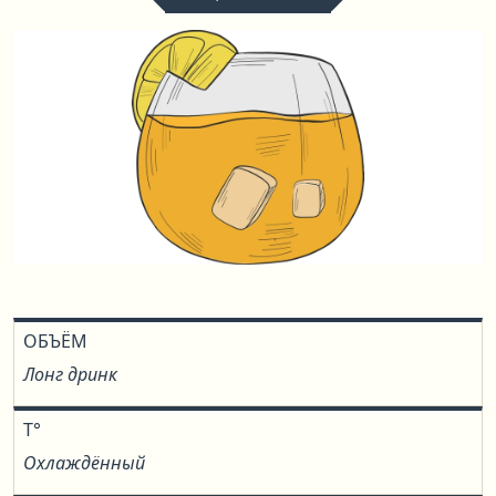
ОБЪЁМ
Лонг дринк
T°
Охлаждённый