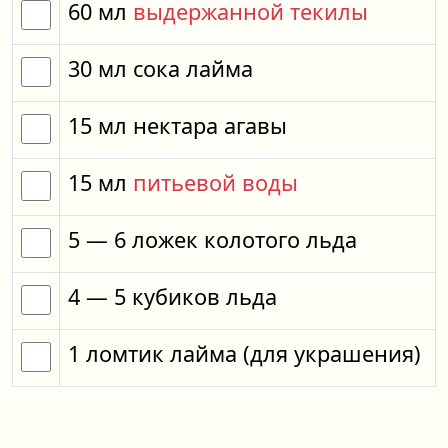
60
мл
выдержанной текилы
30
мл
сока лайма
15
мл
нектара агавы
15
мл
питьевой воды
5
— 6
ложек
колотого льда
4
— 5
кубиков
льда
1
ломтик
лайма
(для украшения)