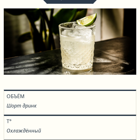
ОБЪЁМ
Шорт дринк
T°
Охлаждённый