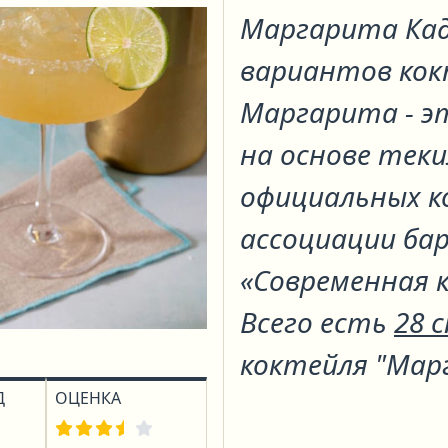
Маргарита Ка
вариантов ко
Маргарита - э
на основе теки
официальных к
ассоциации бар
«Современная к
Всего есть
28 
коктейля "Мар
Д
ОЦЕНКА