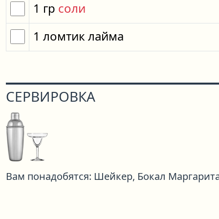
1
гр
соли
1
ломтик
лайма
СЕРВИРОВКА
Вам понадобятся:
Шейкер,
Бокал Маргарит