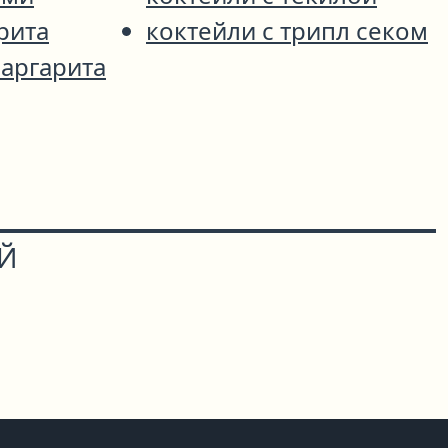
рита
коктейли с трипл секом
аргарита
ОЙ