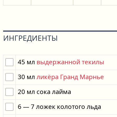
ИНГРЕДИЕНТЫ
45
мл
выдержанной текилы
30
мл
ликёра Гранд Марнье
20
мл
сока лайма
6
— 7
ложек
колотого льда