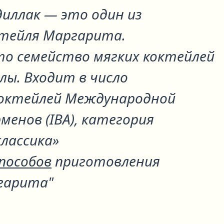
диллак
— это один из
ктейля
Маргарита
.
то семейство мягких коктейлей
лы. Входит в число
октейлей Международной
менов (IBA), категория
лассика»
способов
приготовления
гарита"