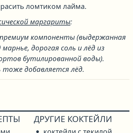
красить ломтиком лайма.
сической маргариты
:
 премиум компоненты (выдержанная
 марнье, дорогая соль и лёд из
ортов бутилированной воды).
ь тоже добавляется лёд.
ЕПТЫ
ДРУГИЕ КОКТЕЙЛИ
мми
коктейли с текилой