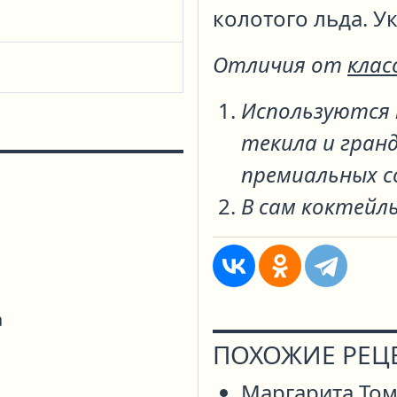
колотого льда. У
Отличия от
клас
Используются
текила и гранд
премиальных с
В сам коктейл
а
ПОХОЖИЕ РЕЦ
Маргарита То