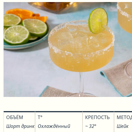
ОБЪЁМ
T°
КРЕПОСТЬ
МЕТО
Шорт дринк
Охлаждённый
~ 32°
Шейк