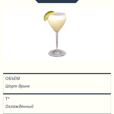
ОБЪЁМ
Шорт дринк
T°
Охлаждённый