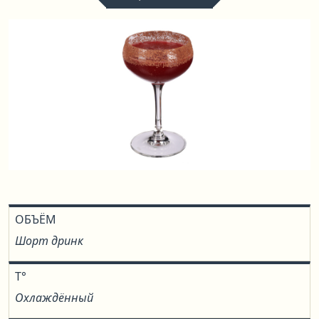
ОБЪЁМ
Шорт дринк
T°
Охлаждённый