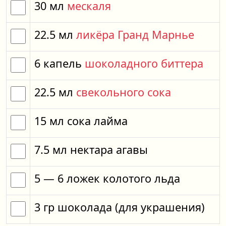
30
мл
мескаля
22.5
мл
ликёра Гранд Марнье
6
капель
шоколадного биттера
22.5
мл
свекольного сока
15
мл
сока лайма
7.5
мл
нектара агавы
5
— 6
ложек
колотого льда
3
гр
шоколада
(для украшения)