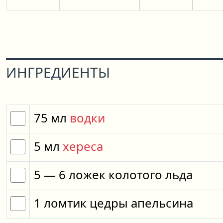
ИНГРЕДИЕНТЫ
75
мл
водки
5
мл
хереса
5
— 6
ложек
колотого льда
1
ломтик
цедры апельсина