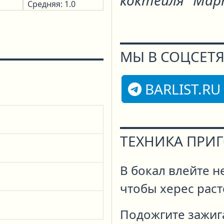
коктейля "Мар
Средняя: 1.0
МЫ В СОЦСЕТЯ
BARLIST.RU
ТЕХНИКА ПРИ
В бокал влейте н
чтобы херес раст
Подожгите зажига