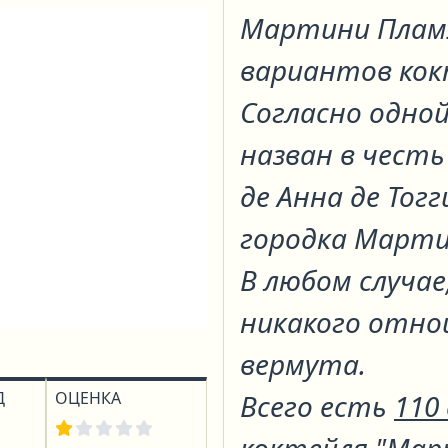
Мартини Плам
вариантов ко
Согласно одной
назван в чест
де Анна де Тогг
городка Марти
В любом случае
никакого отно
вермута.
Д
ОЦЕНКА
Всего есть
110