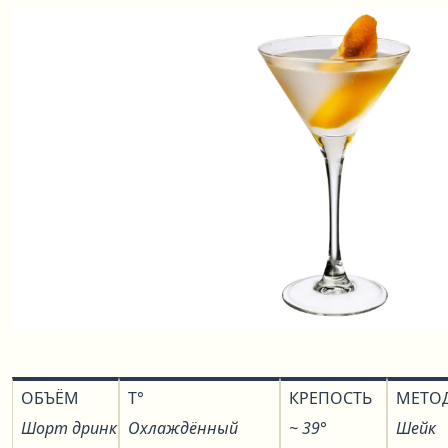
ОБЪЁМ
T°
КРЕПОСТЬ
МЕТО
Шорт дринк
Охлаждённый
~ 39°
Шейк